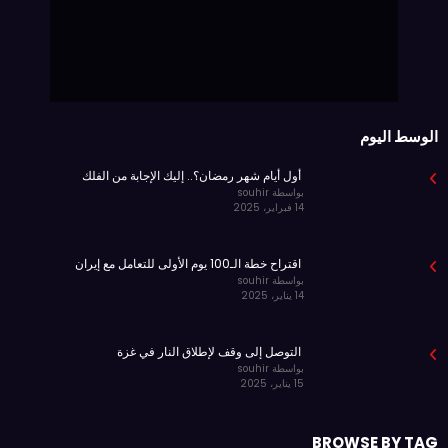
الوسط اليوم
أول أيام شهر رمضان؟.. إليك الإجابة من الفلك
بواسطة souhir
14 فبراير، 2025
اقتراح خطة الـ100 يوم الأولى للتعامل مع إيران
بواسطة souhir
14 يناير، 2025
التوصل إلى وقف لإطلاق النار في غزة
بواسطة souhir
15 يناير، 2025
BROWSE BY TAG
space
health
fashion
creative
beauty