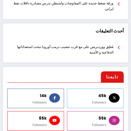
ورقة ضغط جديدة على المفاوضات:واشنطن تدرس مصادرة ناقلات نفط
ايراني
أحدث التعليقات
مُعلِق ووردبريس
على
مع قرب تنصيب ترمب:أوروبا تبحث استعداداتها
الدفاعية و الأمنية
تابعنا
14k
45k
Followers
Followers
65k
55k
Followers
Followers