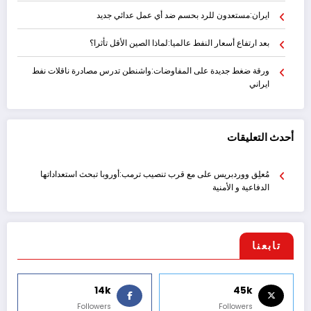
ايران:مستعدون للرد بحسم ضد أي عمل عدائي جديد
بعد ارتفاع أسعار النفط عالميا:لماذا الصين الأقل تأثرا؟
ورقة ضغط جديدة على المفاوضات:واشنطن تدرس مصادرة ناقلات نفط
ايراني
أحدث التعليقات
مُعلِق ووردبريس
على
مع قرب تنصيب ترمب:أوروبا تبحث استعداداتها
الدفاعية و الأمنية
تابعنا
14k
45k
Followers
Followers